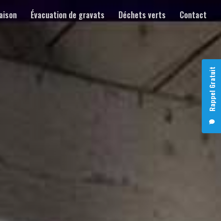
aison
Évacuation de gravats
Déchets verts
Contact
Rappel Gratuit