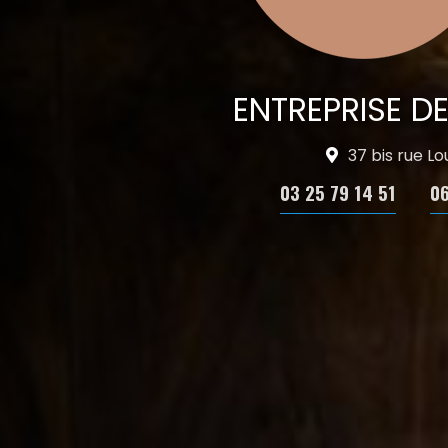
ENTREPRISE D
37 bis rue L
03 25 79 14 51
06