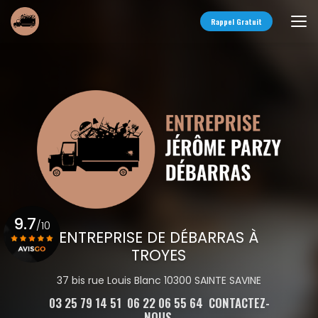
Aller
au
Rappel Gratuit
contenu
principal
9.7
/10
ENTREPRISE DE DÉBARRAS À
TROYES
Voir le certificat
37 bis rue Louis Blanc 10300 SAINTE SAVINE
03 25 79 14 51
06 22 06 55 64
CONTACTEZ-
NOUS