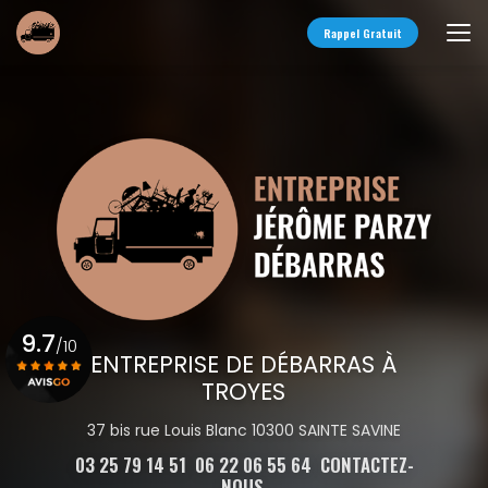
Aller
au
Rappel Gratuit
contenu
principal
9.7
/10
ENTREPRISE DE DÉBARRAS À
TROYES
Voir le certificat
37 bis rue Louis Blanc 10300 SAINTE SAVINE
03 25 79 14 51
06 22 06 55 64
CONTACTEZ-
NOUS