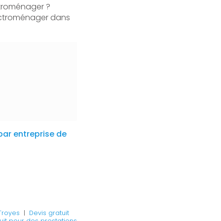
ctroménager ?
lectroménager dans
ar entreprise de
Troyes
|
Devis gratuit
uit pour des prestations