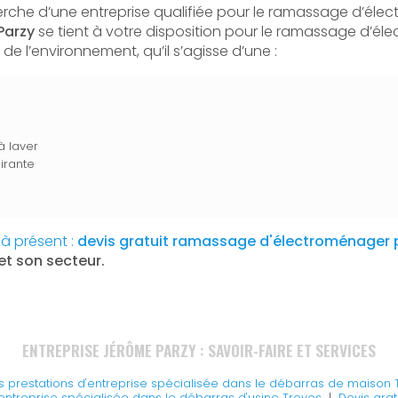
erche d’une entreprise qualifiée pour le ramassage d’éle
Parzy
se tient à votre disposition pour le ramassage d’é
de l’environnement, qu’il s’agisse d’une :
à laver
irante
à présent :
devis gratuit ramassage d'électroménager p
et son secteur.
ENTREPRISE JÉRÔME PARZY : SAVOIR-FAIRE ET SERVICES
es prestations d'entreprise spécialisée dans le débarras de maison 
entreprise spécialisée dans le débarras d'usine Troyes
|
Devis grat