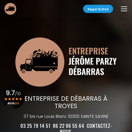
Aller
au
Rappel Gratuit
contenu
principal
9.7
/10
ENTREPRISE DE DÉBARRAS À
TROYES
Voir le certificat
37 bis rue Louis Blanc 10300 SAINTE SAVINE
03 25 79 14 51
06 22 06 55 64
CONTACTEZ-
NOUS