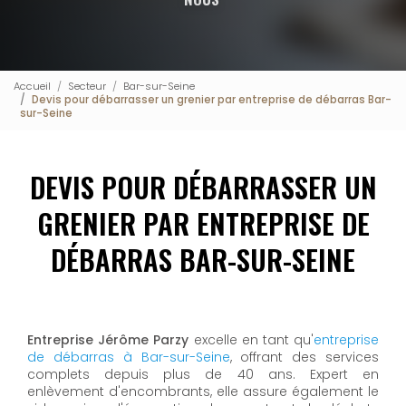
Accueil
Secteur
Bar-sur-Seine
Devis pour débarrasser un grenier par entreprise de débarras Bar-
sur-Seine
DEVIS POUR DÉBARRASSER UN
GRENIER PAR ENTREPRISE DE
DÉBARRAS BAR-SUR-SEINE
Entreprise Jérôme Parzy
excelle en tant qu'
entreprise
de débarras à Bar-sur-Seine
, offrant des services
complets depuis plus de 40 ans. Expert en
enlèvement d'encombrants, elle assure également le