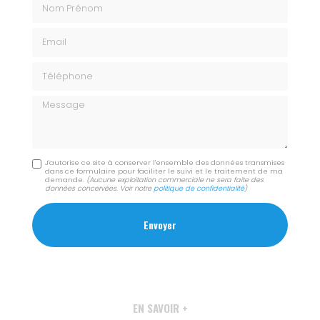
Nom Prénom
Email
Téléphone
Message
J'autorise ce site à conserver l'ensemble des données transmises
dans ce formulaire pour faciliter le suivi et le traitement de ma
demande.
(Aucune exploitation commerciale ne sera faite des
données concervées. Voir notre
politique de confidentialité
)
EN SAVOIR +