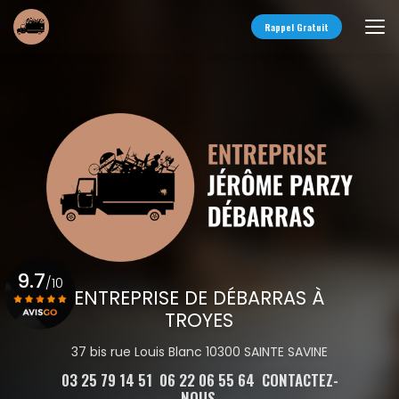
Aller
au
Rappel Gratuit
contenu
principal
9.7
/10
ENTREPRISE DE DÉBARRAS À
TROYES
Voir le certificat
37 bis rue Louis Blanc 10300 SAINTE SAVINE
03 25 79 14 51
06 22 06 55 64
CONTACTEZ-
NOUS