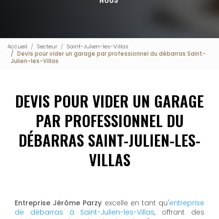
Accueil
Secteur
Saint-Julien-les-Villas
Devis pour vider un garage par professionnel du débarras Saint-
Julien-les-Villas
DEVIS POUR VIDER UN GARAGE
PAR PROFESSIONNEL DU
DÉBARRAS SAINT-JULIEN-LES-
VILLAS
Entreprise Jérôme Parzy
excelle en tant qu'
entreprise
de débarras à Saint-Julien-les-Villas
, offrant des