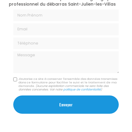
professionnel du débarras Saint-Julien-les-Villas
Nom Prénom
Email
Téléphone
Message
J'autorise ce site à conserver l'ensemble des données transmises
dans ce formulaire pour faciliter le suivi et le traitement de ma
demande.
(Aucune exploitation commerciale ne sera faite des
données concervées. Voir notre
politique de confidentialité
)