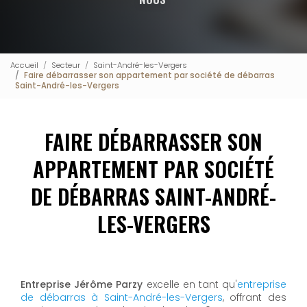
Accueil
Secteur
Saint-André-les-Vergers
Faire débarrasser son appartement par société de débarras
Saint-André-les-Vergers
FAIRE DÉBARRASSER SON
APPARTEMENT PAR SOCIÉTÉ
DE DÉBARRAS SAINT-ANDRÉ-
LES-VERGERS
Entreprise Jérôme Parzy
excelle en tant qu'
entreprise
de débarras à Saint-André-les-Vergers
, offrant des