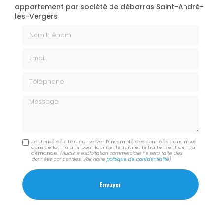
appartement par société de débarras Saint-André-
les-Vergers
Nom Prénom
Email
Téléphone
Message
J'autorise ce site à conserver l'ensemble des données transmises
dans ce formulaire pour faciliter le suivi et le traitement de ma
demande.
(Aucune exploitation commerciale ne sera faite des
données concervées. Voir notre
politique de confidentialité
)