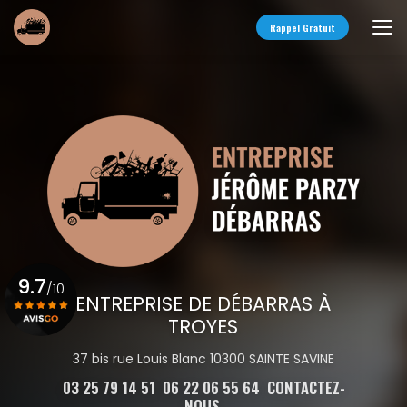
Aller
au
Rappel Gratuit
contenu
principal
9.7
/10
ENTREPRISE DE DÉBARRAS À
TROYES
Voir le certificat
37 bis rue Louis Blanc 10300 SAINTE SAVINE
03 25 79 14 51
06 22 06 55 64
CONTACTEZ-
NOUS