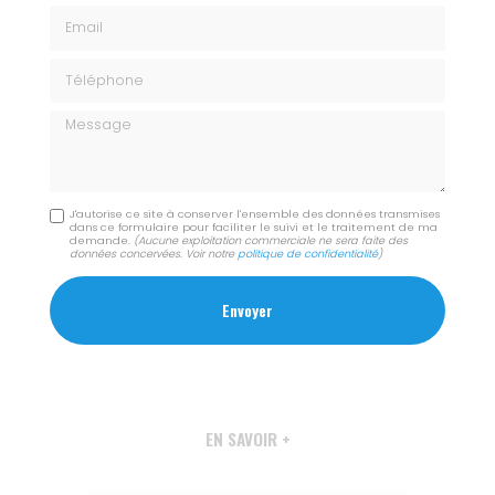
Email
Téléphone
Message
J'autorise ce site à conserver l'ensemble des données transmises
dans ce formulaire pour faciliter le suivi et le traitement de ma
demande.
(Aucune exploitation commerciale ne sera faite des
données concervées. Voir notre
politique de confidentialité
)
EN SAVOIR +