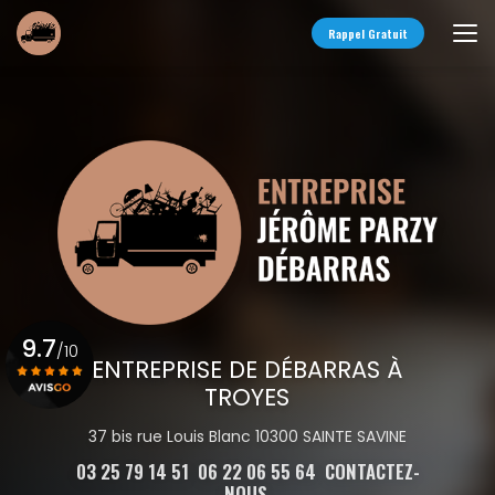
Aller
au
Rappel Gratuit
contenu
principal
9.7
/10
ENTREPRISE DE DÉBARRAS À
TROYES
Voir le certificat
37 bis rue Louis Blanc 10300 SAINTE SAVINE
03 25 79 14 51
06 22 06 55 64
CONTACTEZ-
NOUS