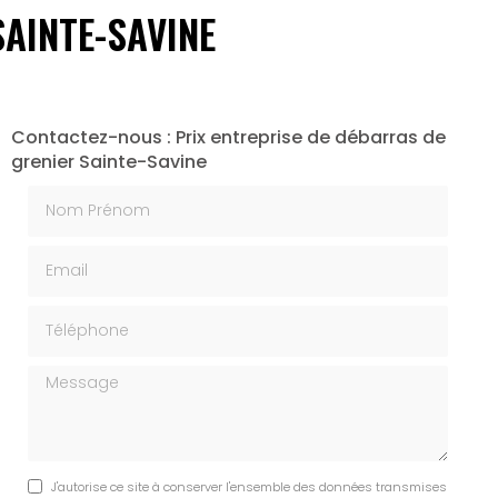
SAINTE-SAVINE
Contactez-nous : Prix entreprise de débarras de
grenier Sainte-Savine
Nom Prénom
Email
Téléphone
Message
J'autorise ce site à conserver l'ensemble des données transmises