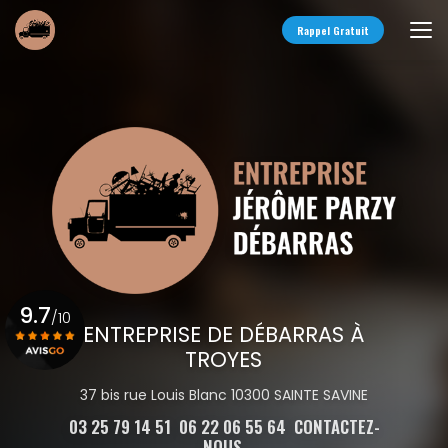
Aller
au
Rappel Gratuit
contenu
principal
9.7
/10
ENTREPRISE DE DÉBARRAS À
TROYES
Voir le certificat
37 bis rue Louis Blanc 10300 SAINTE SAVINE
03 25 79 14 51
06 22 06 55 64
CONTACTEZ-
NOUS