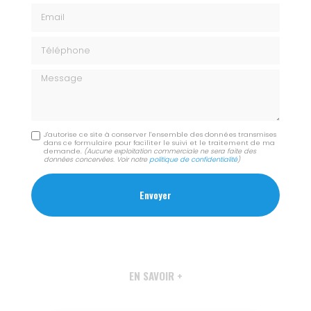
Email
Téléphone
Message
J'autorise ce site à conserver l'ensemble des données transmises
dans ce formulaire pour faciliter le suivi et le traitement de ma
demande.
(Aucune exploitation commerciale ne sera faite des
données concervées. Voir notre
politique de confidentialité
)
EN SAVOIR +