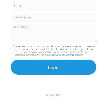
Email
Téléphone
Message
J'autorise ce site à conserver l'ensemble des données transmises
dans ce formulaire pour faciliter le suivi et le traitement de ma
demande.
(Aucune exploitation commerciale ne sera faite des
données concervées. Voir notre
politique de confidentialité
)
EN SAVOIR +