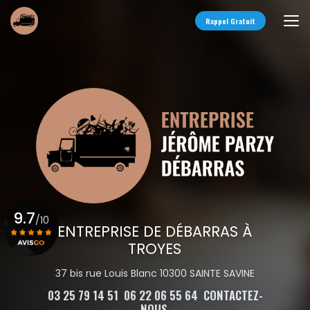
Aller
au
Rappel Gratuit
contenu
principal
9.7
/10
ENTREPRISE DE DÉBARRAS À
TROYES
Voir le certificat
37 bis rue Louis Blanc 10300 SAINTE SAVINE
03 25 79 14 51
06 22 06 55 64
CONTACTEZ-
NOUS