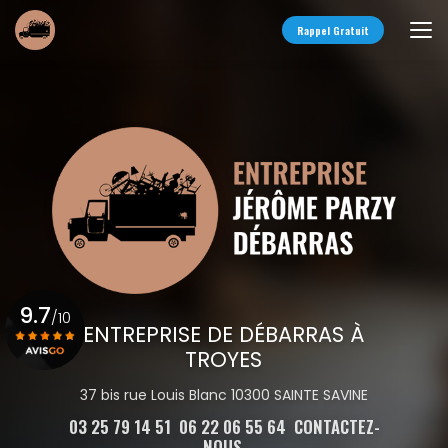
Aller
au
Rappel Gratuit
contenu
principal
9.7
/10
ENTREPRISE DE DÉBARRAS À
TROYES
Voir le certificat
37 bis rue Louis Blanc 10300 SAINTE SAVINE
03 25 79 14 51
06 22 06 55 64
CONTACTEZ-
NOUS