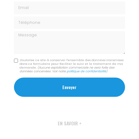
Email
Téléphone
Message
J'autorise ce site à conserver l'ensemble des données transmises
dans ce formulaire pour faciliter le suivi et le traitement de ma
demande.
(Aucune exploitation commerciale ne sera faite des
données concervées. Voir notre
politique de confidentialité
)
EN SAVOIR +