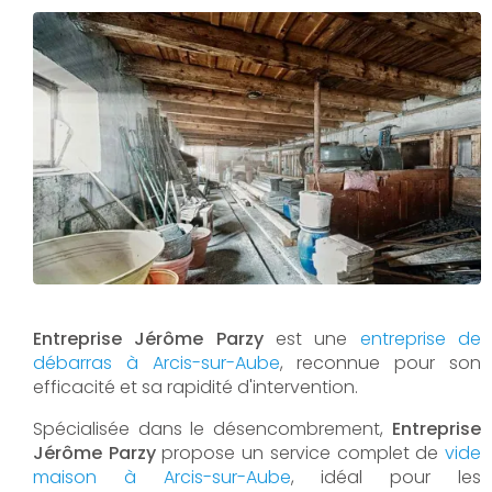
Entreprise Jérôme Parzy
est une
entreprise de
débarras à Arcis-sur-Aube
, reconnue pour son
efficacité et sa rapidité d'intervention.
Spécialisée dans le désencombrement,
Entreprise
Jérôme Parzy
propose un service complet de
vide
maison à Arcis-sur-Aube
, idéal pour les