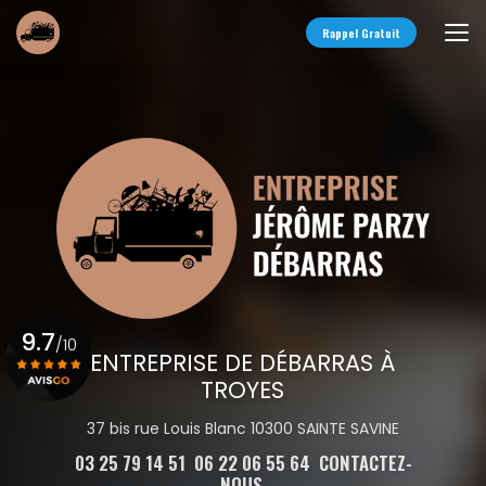
Aller
au
Rappel Gratuit
contenu
principal
9.7
/10
ENTREPRISE DE DÉBARRAS À
TROYES
Voir le certificat
37 bis rue Louis Blanc 10300 SAINTE SAVINE
03 25 79 14 51
06 22 06 55 64
CONTACTEZ-
NOUS