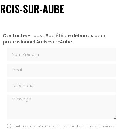
ARCIS-SUR-AUBE
Contactez-nous : Société de débarras pour
professionnel Arcis-sur-Aube
Nom Prénom
Email
Téléphone
Message
J'autorise ce site à conserver l'ensemble des données transmises