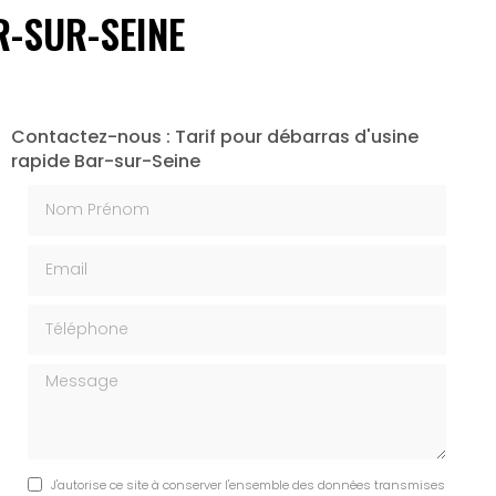
R-SUR-SEINE
Contactez-nous : Tarif pour débarras d'usine
rapide Bar-sur-Seine
Nom Prénom
Email
Téléphone
Message
J'autorise ce site à conserver l'ensemble des données transmises