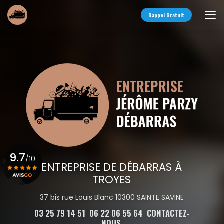
Aller
au
Rappel Gratuit
contenu
principal
9.7
/10
ENTREPRISE DE DÉBARRAS À
TROYES
Voir le certificat
37 bis rue Louis Blanc 10300 SAINTE SAVINE
03 25 79 14 51
06 22 06 55 64
CONTACTEZ-
NOUS