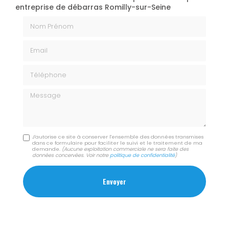
entreprise de débarras Romilly-sur-Seine
Nom Prénom
Email
Téléphone
Message
J'autorise ce site à conserver l'ensemble des données transmises
dans ce formulaire pour faciliter le suivi et le traitement de ma
demande.
(Aucune exploitation commerciale ne sera faite des
données concervées. Voir notre
politique de confidentialité
)