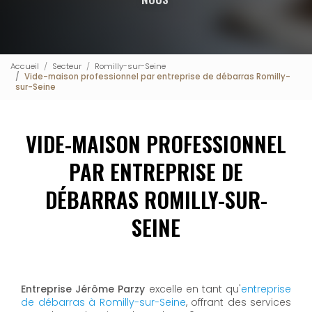
Accueil
Secteur
Romilly-sur-Seine
Vide-maison professionnel par entreprise de débarras Romilly-
sur-Seine
VIDE-MAISON PROFESSIONNEL
PAR ENTREPRISE DE
DÉBARRAS ROMILLY-SUR-
SEINE
Entreprise Jérôme Parzy
excelle en tant qu'
entreprise
de débarras à Romilly-sur-Seine
, offrant des services