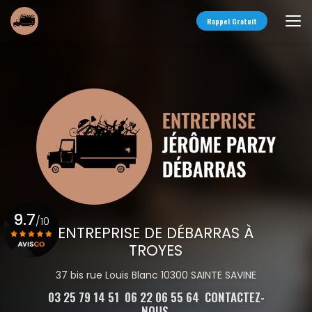
Aller
au
Rappel Gratuit
contenu
principal
9.7
/10
ENTREPRISE DE DÉBARRAS À
TROYES
Voir le certificat
37 bis rue Louis Blanc 10300 SAINTE SAVINE
03 25 79 14 51
06 22 06 55 64
CONTACTEZ-
NOUS