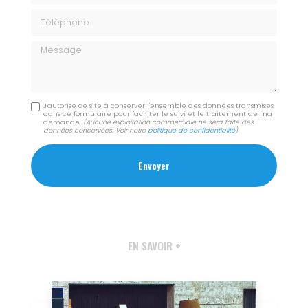
Téléphone
Message
J'autorise ce site à conserver l'ensemble des données transmises
dans ce formulaire pour faciliter le suivi et le traitement de ma
demande.
(Aucune exploitation commerciale ne sera faite des
données concervées. Voir notre
politique de confidentialité
)
EN SAVOIR +