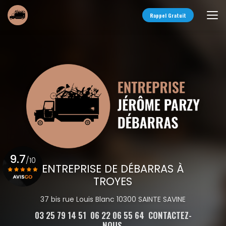
Aller
au
Rappel Gratuit
contenu
principal
9.7
/10
ENTREPRISE DE DÉBARRAS À
TROYES
Voir le certificat
37 bis rue Louis Blanc 10300 SAINTE SAVINE
03 25 79 14 51
06 22 06 55 64
CONTACTEZ-
NOUS