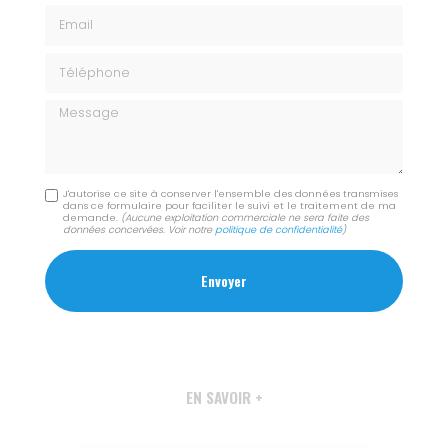
Email
Téléphone
Message
J'autorise ce site à conserver l'ensemble des données transmises
dans ce formulaire pour faciliter le suivi et le traitement de ma
demande.
(Aucune exploitation commerciale ne sera faite des
données concervées. Voir notre
politique de confidentialité
)
EN SAVOIR +