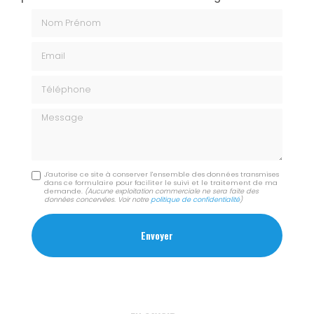
Nom Prénom
Email
Téléphone
Message
J'autorise ce site à conserver l'ensemble des données transmises
dans ce formulaire pour faciliter le suivi et le traitement de ma
demande.
(Aucune exploitation commerciale ne sera faite des
données concervées. Voir notre
politique de confidentialité
)