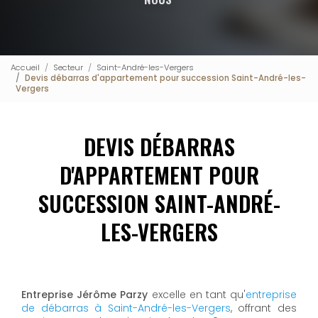
Accueil
Secteur
Saint-André-les-Vergers
Devis débarras d'appartement pour succession Saint-André-les-
Vergers
DEVIS DÉBARRAS
D'APPARTEMENT POUR
SUCCESSION SAINT-ANDRÉ-
LES-VERGERS
Entreprise Jérôme Parzy
excelle en tant qu'
entreprise
de débarras à Saint-André-les-Vergers
, offrant des