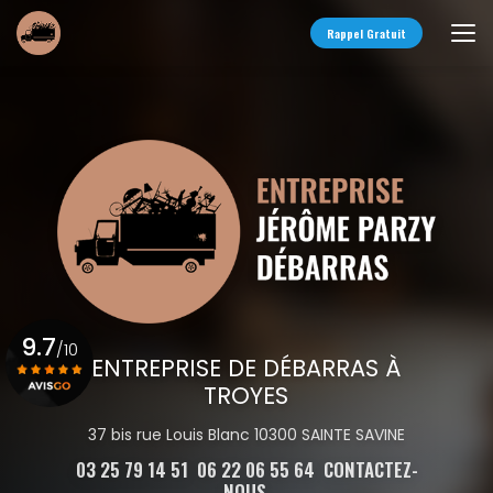
Aller
au
Rappel Gratuit
contenu
principal
9.7
/10
ENTREPRISE DE DÉBARRAS À
TROYES
Voir le certificat
37 bis rue Louis Blanc 10300 SAINTE SAVINE
03 25 79 14 51
06 22 06 55 64
CONTACTEZ-
NOUS