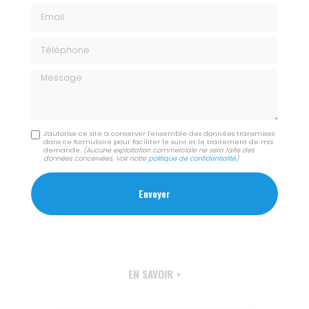
Email
Téléphone
Message
J'autorise ce site à conserver l'ensemble des données transmises
dans ce formulaire pour faciliter le suivi et le traitement de ma
demande.
(Aucune exploitation commerciale ne sera faite des
données concervées. Voir notre
politique de confidentialité
)
EN SAVOIR +