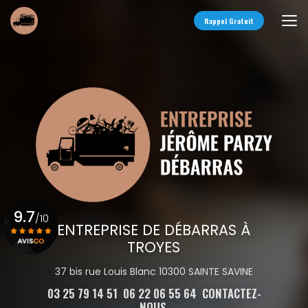
Aller
au
Rappel Gratuit
contenu
principal
9.7
/10
ENTREPRISE DE DÉBARRAS À
TROYES
Voir le certificat
37 bis rue Louis Blanc 10300 SAINTE SAVINE
03 25 79 14 51
06 22 06 55 64
CONTACTEZ-
NOUS