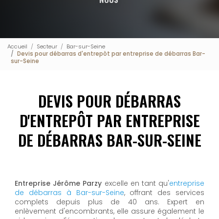
Accueil
Secteur
Bar-sur-Seine
Devis pour débarras d'entrepôt par entreprise de débarras Bar-
sur-Seine
DEVIS POUR DÉBARRAS
D'ENTREPÔT PAR ENTREPRISE
DE DÉBARRAS BAR-SUR-SEINE
Entreprise Jérôme Parzy
excelle en tant qu'
entreprise
de débarras à Bar-sur-Seine
, offrant des services
complets depuis plus de 40 ans. Expert en
enlèvement d'encombrants, elle assure également le