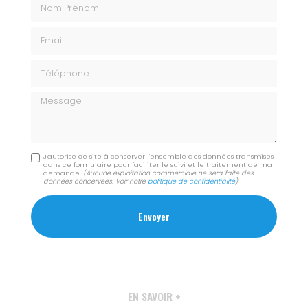
Nom Prénom
Email
Téléphone
Message
J'autorise ce site à conserver l'ensemble des données transmises
dans ce formulaire pour faciliter le suivi et le traitement de ma
demande.
(Aucune exploitation commerciale ne sera faite des
données concervées. Voir notre
politique de confidentialité
)
EN SAVOIR +