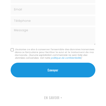
Email
Téléphone
Message
J'autorise ce site à conserver l'ensemble des données transmises
dans ce formulaire pour faciliter le suivi et le traitement de ma
demande.
(Aucune exploitation commerciale ne sera faite des
données concervées. Voir notre
politique de confidentialité
)
EN SAVOIR +