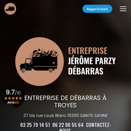
Aller
au
Rappel Gratuit
contenu
principal
9.7
/10
ENTREPRISE DE DÉBARRAS À
TROYES
Voir le certificat
37 bis rue Louis Blanc 10300 SAINTE SAVINE
03 25 79 14 51
06 22 06 55 64
CONTACTEZ-
NOUS