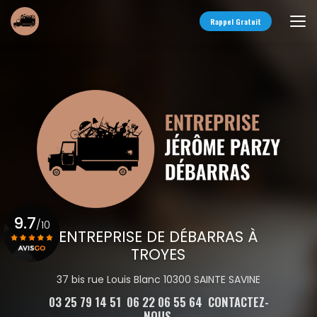
Aller
au
Rappel Gratuit
contenu
principal
9.7
/10
ENTREPRISE DE DÉBARRAS À
TROYES
Voir le certificat
37 bis rue Louis Blanc 10300 SAINTE SAVINE
03 25 79 14 51
06 22 06 55 64
CONTACTEZ-
NOUS