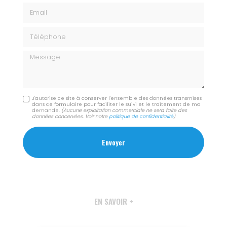
Email
Téléphone
Message
J'autorise ce site à conserver l'ensemble des données transmises
dans ce formulaire pour faciliter le suivi et le traitement de ma
demande.
(Aucune exploitation commerciale ne sera faite des
données concervées. Voir notre
politique de confidentialité
)
EN SAVOIR +