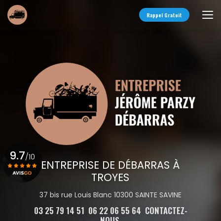
Aller
au
Rappel Gratuit
contenu
principal
9.7
/10
ENTREPRISE DE DÉBARRAS À
TROYES
Voir le certificat
37 bis rue Louis Blanc 10300 SAINTE SAVINE
03 25 79 14 51
06 22 06 55 64
CONTACTEZ-
NOUS