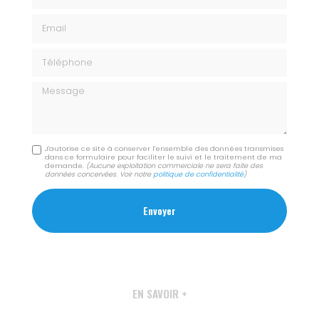
Email
Téléphone
Message
J'autorise ce site à conserver l'ensemble des données transmises
dans ce formulaire pour faciliter le suivi et le traitement de ma
demande.
(Aucune exploitation commerciale ne sera faite des
données concervées. Voir notre
politique de confidentialité
)
EN SAVOIR +