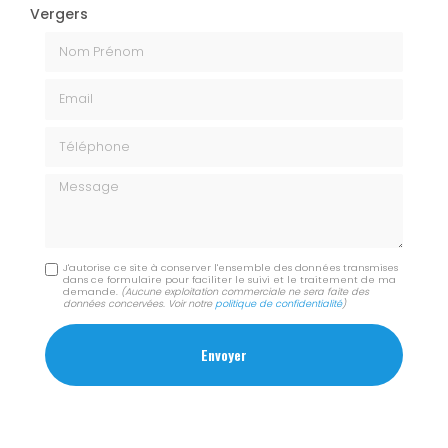
Vergers
Nom Prénom
Email
Téléphone
Message
J'autorise ce site à conserver l'ensemble des données transmises
dans ce formulaire pour faciliter le suivi et le traitement de ma
demande.
(Aucune exploitation commerciale ne sera faite des
données concervées. Voir notre
politique de confidentialité
)