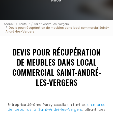
Accueil
Secteur
Saint-André-les-Vergers
Devis pour récupération de meubles dans local commercial Saint-
André-les-Vergers
DEVIS POUR RÉCUPÉRATION
DE MEUBLES DANS LOCAL
COMMERCIAL SAINT-ANDRÉ-
LES-VERGERS
Entreprise Jérôme Parzy
excelle en tant qu'
entreprise
de débarras à Saint-André-les-Vergers
, offrant des