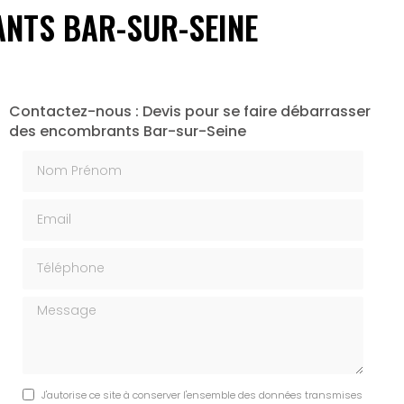
ANTS BAR-SUR-SEINE
Contactez-nous : Devis pour se faire débarrasser
des encombrants Bar-sur-Seine
Nom Prénom
Email
Téléphone
Message
J'autorise ce site à conserver l'ensemble des données transmises