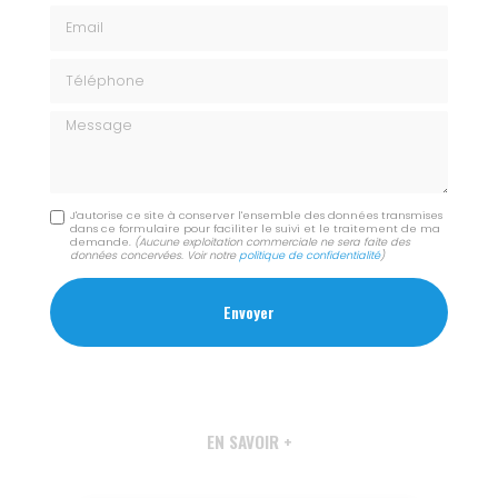
Email
Téléphone
Message
J'autorise ce site à conserver l'ensemble des données transmises
dans ce formulaire pour faciliter le suivi et le traitement de ma
demande.
(Aucune exploitation commerciale ne sera faite des
données concervées. Voir notre
politique de confidentialité
)
EN SAVOIR +