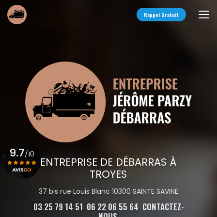
Aller
au
Rappel Gratuit
contenu
principal
9.7
/10
ENTREPRISE DE DÉBARRAS À
TROYES
Voir le certificat
37 bis rue Louis Blanc 10300 SAINTE SAVINE
03 25 79 14 51
06 22 06 55 64
CONTACTEZ-
NOUS