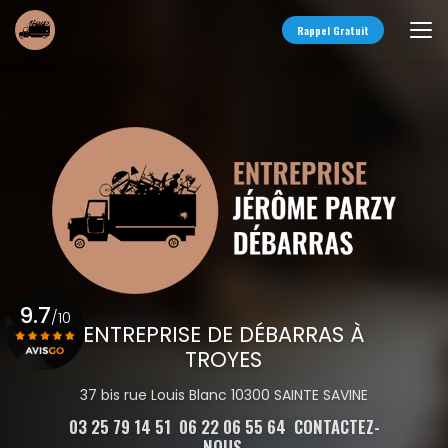
Aller
au
Rappel Gratuit
contenu
principal
9.7
/10
ENTREPRISE DE DÉBARRAS À
TROYES
Voir le certificat
37 bis rue Louis Blanc 10300 SAINTE SAVINE
03 25 79 14 51
06 22 06 55 64
CONTACTEZ-
NOUS