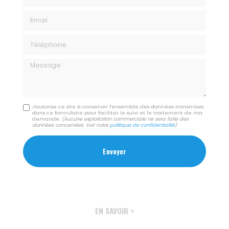
Email
Téléphone
Message
J'autorise ce site à conserver l'ensemble des données transmises
dans ce formulaire pour faciliter le suivi et le traitement de ma
demande.
(Aucune exploitation commerciale ne sera faite des
données concervées. Voir notre
politique de confidentialité
)
EN SAVOIR +