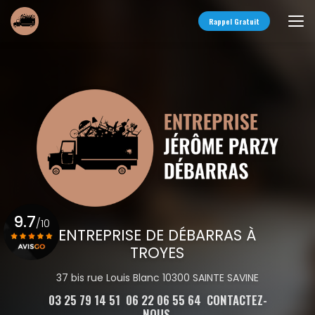
Aller
au
Rappel Gratuit
contenu
principal
9.7
/10
ENTREPRISE DE DÉBARRAS À
TROYES
Voir le certificat
37 bis rue Louis Blanc 10300 SAINTE SAVINE
03 25 79 14 51
06 22 06 55 64
CONTACTEZ-
NOUS