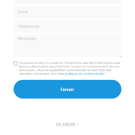
Email
Téléphone
Message
J'autorise ce site à conserver l'ensemble des données transmises
dans ce formulaire pour faciliter le suivi et le traitement de ma
demande.
(Aucune exploitation commerciale ne sera faite des
données concervées. Voir notre
politique de confidentialité
)
EN SAVOIR +