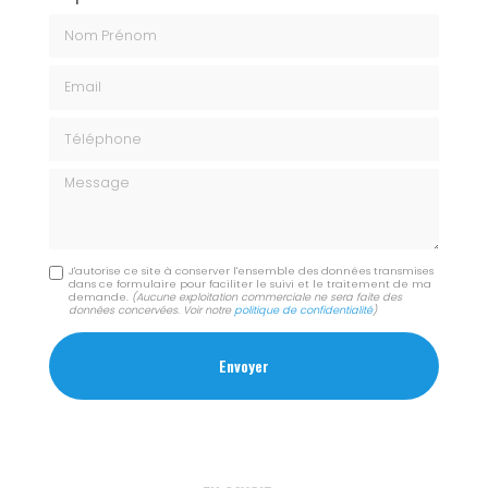
Nom Prénom
Email
Téléphone
Message
J'autorise ce site à conserver l'ensemble des données transmises
dans ce formulaire pour faciliter le suivi et le traitement de ma
demande.
(Aucune exploitation commerciale ne sera faite des
données concervées. Voir notre
politique de confidentialité
)