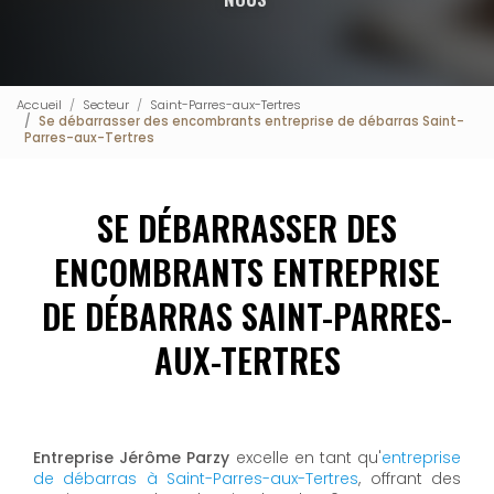
Accueil
Secteur
Saint-Parres-aux-Tertres
Se débarrasser des encombrants entreprise de débarras Saint-
Parres-aux-Tertres
SE DÉBARRASSER DES
ENCOMBRANTS ENTREPRISE
DE DÉBARRAS SAINT-PARRES-
AUX-TERTRES
Entreprise Jérôme Parzy
excelle en tant qu'
entreprise
de débarras à Saint-Parres-aux-Tertres
, offrant des