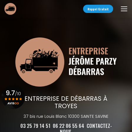
Aller
au
Rappel Gratuit
contenu
principal
9.7
/10
ENTREPRISE DE DÉBARRAS À
TROYES
Voir le certificat
37 bis rue Louis Blanc 10300 SAINTE SAVINE
03 25 79 14 51
06 22 06 55 64
CONTACTEZ-
NOUS