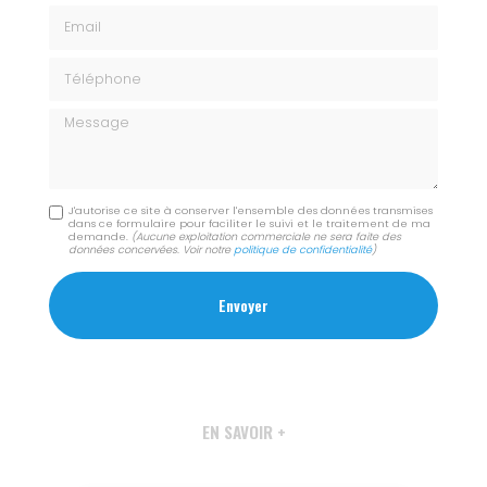
Email
Téléphone
Message
J'autorise ce site à conserver l'ensemble des données transmises
dans ce formulaire pour faciliter le suivi et le traitement de ma
demande.
(Aucune exploitation commerciale ne sera faite des
données concervées. Voir notre
politique de confidentialité
)
EN SAVOIR +