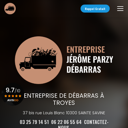
Aller
au
Rappel Gratuit
contenu
principal
9.7
/10
ENTREPRISE DE DÉBARRAS À
TROYES
Voir le certificat
37 bis rue Louis Blanc 10300 SAINTE SAVINE
03 25 79 14 51
06 22 06 55 64
CONTACTEZ-
NOUS