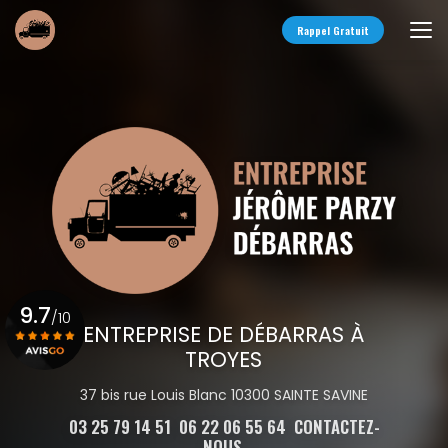
Aller
au
Rappel Gratuit
contenu
principal
9.7
/10
ENTREPRISE DE DÉBARRAS À
TROYES
Voir le certificat
37 bis rue Louis Blanc 10300 SAINTE SAVINE
03 25 79 14 51
06 22 06 55 64
CONTACTEZ-
NOUS