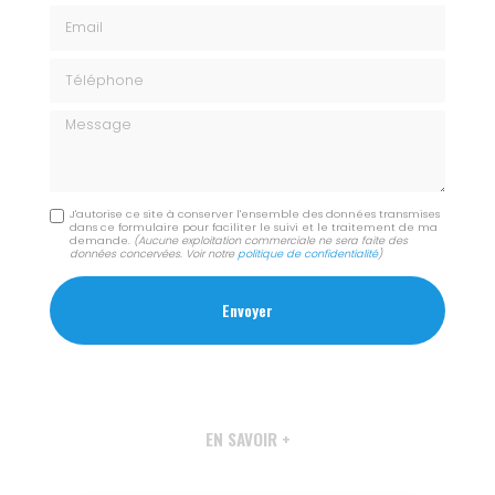
Email
Téléphone
Message
J'autorise ce site à conserver l'ensemble des données transmises
dans ce formulaire pour faciliter le suivi et le traitement de ma
demande.
(Aucune exploitation commerciale ne sera faite des
données concervées. Voir notre
politique de confidentialité
)
EN SAVOIR +