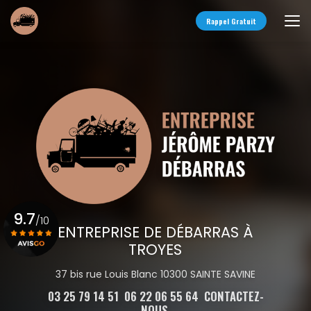
Aller
au
Rappel Gratuit
contenu
principal
9.7
/10
ENTREPRISE DE DÉBARRAS À
TROYES
Voir le certificat
37 bis rue Louis Blanc 10300 SAINTE SAVINE
03 25 79 14 51
06 22 06 55 64
CONTACTEZ-
NOUS