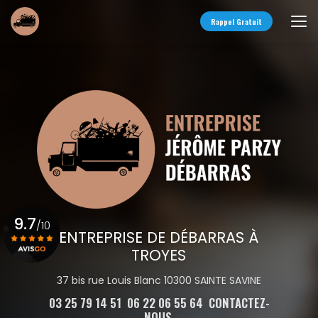
Aller
au
Rappel Gratuit
contenu
principal
9.7
/10
ENTREPRISE DE DÉBARRAS À
TROYES
Voir le certificat
37 bis rue Louis Blanc 10300 SAINTE SAVINE
03 25 79 14 51
06 22 06 55 64
CONTACTEZ-
NOUS