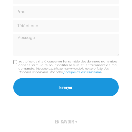
Email
Téléphone
Message
J'autorise ce site à conserver l'ensemble des données transmises
dans ce formulaire pour faciliter le suivi et le traitement de ma
demande.
(Aucune exploitation commerciale ne sera faite des
données concervées. Voir notre
politique de confidentialité
)
EN SAVOIR +