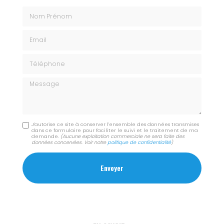
Nom Prénom
Email
Téléphone
Message
J'autorise ce site à conserver l'ensemble des données transmises
dans ce formulaire pour faciliter le suivi et le traitement de ma
demande.
(Aucune exploitation commerciale ne sera faite des
données concervées. Voir notre
politique de confidentialité
)