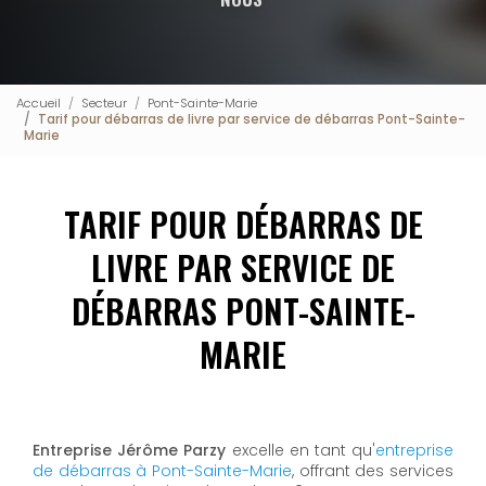
Accueil
Secteur
Pont-Sainte-Marie
Tarif pour débarras de livre par service de débarras Pont-Sainte-
Marie
TARIF POUR DÉBARRAS DE
LIVRE PAR SERVICE DE
DÉBARRAS PONT-SAINTE-
MARIE
Entreprise Jérôme Parzy
excelle en tant qu'
entreprise
de débarras à Pont-Sainte-Marie
, offrant des services