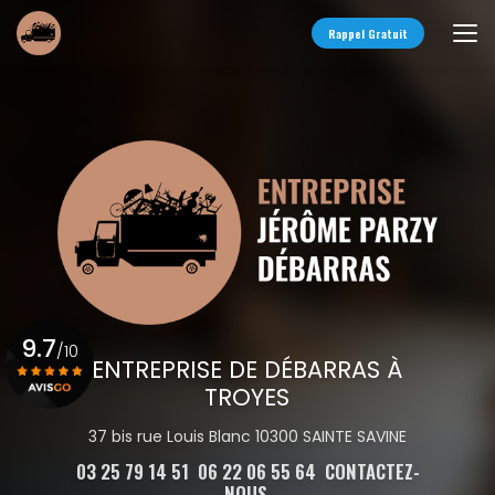
Aller
au
Rappel Gratuit
contenu
principal
9.7
/10
ENTREPRISE DE DÉBARRAS À
TROYES
Voir le certificat
37 bis rue Louis Blanc 10300 SAINTE SAVINE
03 25 79 14 51
06 22 06 55 64
CONTACTEZ-
NOUS