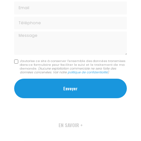
Email
Téléphone
Message
J'autorise ce site à conserver l'ensemble des données transmises
dans ce formulaire pour faciliter le suivi et le traitement de ma
demande.
(Aucune exploitation commerciale ne sera faite des
données concervées. Voir notre
politique de confidentialité
)
EN SAVOIR +