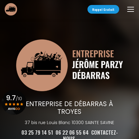
Aller
au
Rappel Gratuit
contenu
principal
9.7
/10
ENTREPRISE DE DÉBARRAS À
TROYES
Voir le certificat
37 bis rue Louis Blanc 10300 SAINTE SAVINE
03 25 79 14 51
06 22 06 55 64
CONTACTEZ-
NOUS