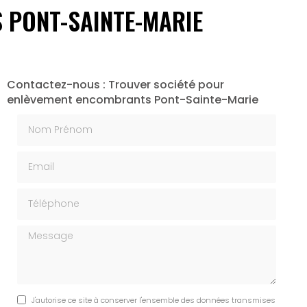
 PONT-SAINTE-MARIE
Contactez-nous : Trouver société pour
enlèvement encombrants Pont-Sainte-Marie
Nom Prénom
Email
Téléphone
Message
J'autorise ce site à conserver l'ensemble des données transmises