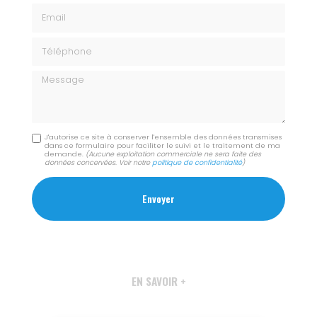
Email
Téléphone
Message
J'autorise ce site à conserver l'ensemble des données transmises
dans ce formulaire pour faciliter le suivi et le traitement de ma
demande.
(Aucune exploitation commerciale ne sera faite des
données concervées. Voir notre
politique de confidentialité
)
EN SAVOIR +