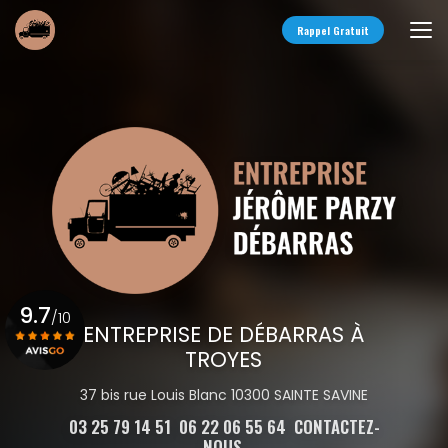
Aller
au
Rappel Gratuit
contenu
principal
9.7
/10
ENTREPRISE DE DÉBARRAS À
TROYES
Voir le certificat
37 bis rue Louis Blanc 10300 SAINTE SAVINE
03 25 79 14 51
06 22 06 55 64
CONTACTEZ-
NOUS