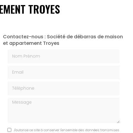
TEMENT TROYES
Contactez-nous : Société de débarras de maison
et appartement Troyes
Nom Prénom
Email
Téléphone
Message
J'autorise ce site à conserver l'ensemble des données transmises