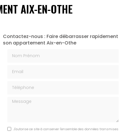
ENT AIX-EN-OTHE
Contactez-nous : Faire débarrasser rapidement
son appartement Aix-en-Othe
Nom Prénom
Email
Téléphone
Message
J'autorise ce site à conserver l'ensemble des données transmises