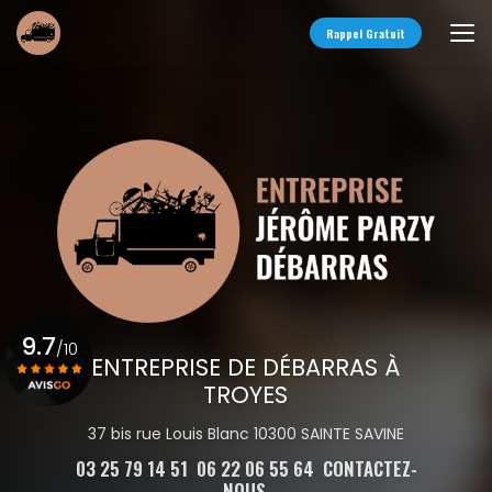
Aller
au
Rappel Gratuit
contenu
principal
9.7
/10
ENTREPRISE DE DÉBARRAS À
TROYES
Voir le certificat
37 bis rue Louis Blanc 10300 SAINTE SAVINE
03 25 79 14 51
06 22 06 55 64
CONTACTEZ-
NOUS