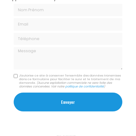
Nom Prénom
Email
Téléphone
Message
J'autorise ce site à conserver l'ensemble des données transmises
dans ce formulaire pour faciliter le suivi et le traitement de ma
demande.
(Aucune exploitation commerciale ne sera faite des
données concervées. Voir notre
politique de confidentialité
)