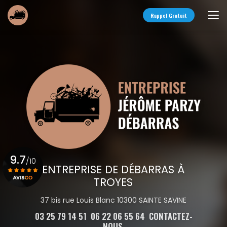
Aller
au
Rappel Gratuit
contenu
principal
9.7
/10
ENTREPRISE DE DÉBARRAS À
TROYES
Voir le certificat
37 bis rue Louis Blanc 10300 SAINTE SAVINE
03 25 79 14 51
06 22 06 55 64
CONTACTEZ-
NOUS