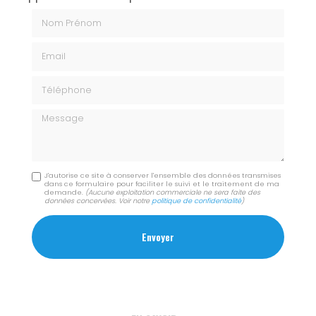
Nom Prénom
Email
Téléphone
Message
J'autorise ce site à conserver l'ensemble des données transmises
dans ce formulaire pour faciliter le suivi et le traitement de ma
demande.
(Aucune exploitation commerciale ne sera faite des
données concervées. Voir notre
politique de confidentialité
)