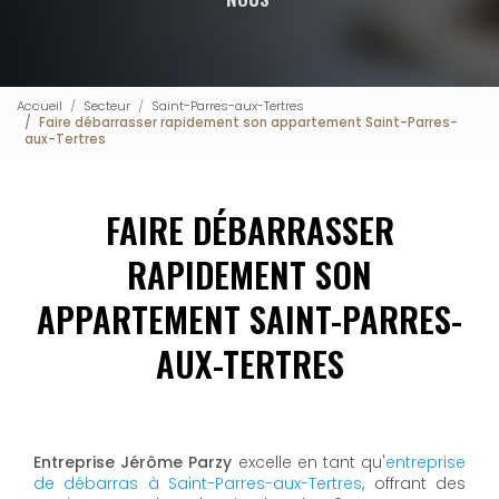
Accueil
Secteur
Saint-Parres-aux-Tertres
Faire débarrasser rapidement son appartement Saint-Parres-
aux-Tertres
FAIRE DÉBARRASSER
RAPIDEMENT SON
APPARTEMENT SAINT-PARRES-
AUX-TERTRES
Entreprise Jérôme Parzy
excelle en tant qu'
entreprise
de débarras à Saint-Parres-aux-Tertres
, offrant des