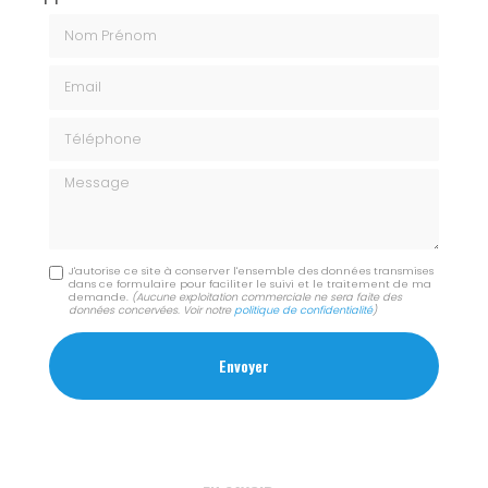
Nom Prénom
Email
Téléphone
Message
J'autorise ce site à conserver l'ensemble des données transmises
dans ce formulaire pour faciliter le suivi et le traitement de ma
demande.
(Aucune exploitation commerciale ne sera faite des
données concervées. Voir notre
politique de confidentialité
)