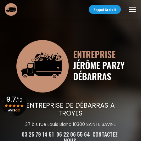
Aller
au
Rappel Gratuit
contenu
principal
9.7
/10
ENTREPRISE DE DÉBARRAS À
TROYES
Voir le certificat
37 bis rue Louis Blanc 10300 SAINTE SAVINE
03 25 79 14 51
06 22 06 55 64
CONTACTEZ-
NOUS